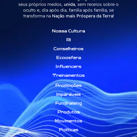
seus próprios medos,
unida
, sem receios sobre o
oculto e, dia após dia, família após família, se
transforma na
Nação mais Próspera da Terra!
Nossa Cultura
RI
Conselheiros
Ecoosfera
Influencers
Treinamentos
Promoções
Imparáveis
Fundraising
Produtos
Movimentos
Políticas