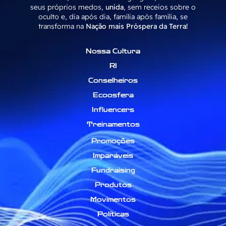
seus próprios medos,
unida
, sem receios sobre o
oculto e, dia após dia, família após família, se
transforma na
Nação mais Próspera da Terra!
Nossa Cultura
RI
Conselheiros
Ecoosfera
Influencers
Treinamentos
Promoções
Imparáveis
Fundraising
Produtos
Movimentos
Políticas