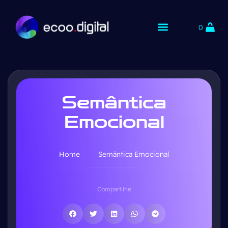
0
Semântica
Emocional
Home
Semântica Emocional
Compartilhe