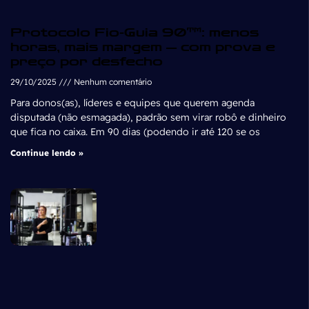
Protocolo Fio-Guia 90™: menos
horas, mais margem — com prova e
preço por desfecho
29/10/2025
Nenhum comentário
Para donos(as), líderes e equipes que querem agenda
disputada (não esmagada), padrão sem virar robô e dinheiro
que fica no caixa. Em 90 dias (podendo ir até 120 se os
Continue lendo »