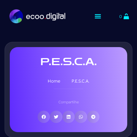
0
P.E.S.C.A.
Home
P.E.S.C.A.
Compartilhe