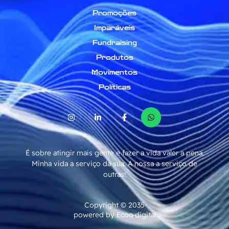
Promoções
Imparáveis
Fundraising
Produtos
Movimentos
Políticas
É sobre atingir mais gente e fazer a vida valer a pena.
Minha vida a serviço da sua. A nossa a serviço de
outras!
Copyright © 2035
powered by Ecoo
.
digital