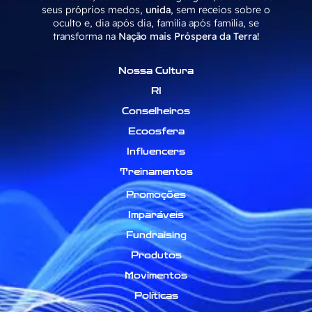
seus próprios medos,
unida
, sem receios sobre o
oculto e, dia após dia, família após família, se
transforma na
Nação mais Próspera da Terra!
Nossa Cultura
RI
Conselheiros
Ecoosfera
Influencers
Treinamentos
Promoções
Imparáveis
Fundraising
Produtos
Movimentos
Políticas