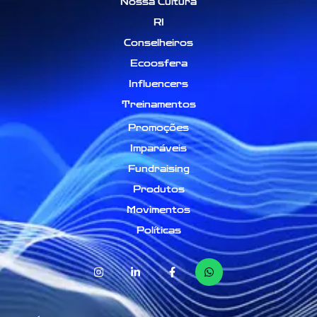
Nossa Cultura
RI
Conselheiros
Ecoosfera
Influencers
Treinamentos
Promoções
Imparáveis
Fundraising
Produtos
Movimentos
Políticas