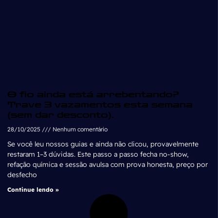
O fio ainda está arrebentando?
Trave 3 vazamentos esta semana
(sem dar desconto).
28/10/2025
Nenhum comentário
Se você leu nossos guias e ainda não clicou, provavelmente
restaram 1–3 dúvidas. Este passo a passo fecha no-show,
refação química e sessão avulsa com prova honesta, preço por
desfecho
Continue lendo »