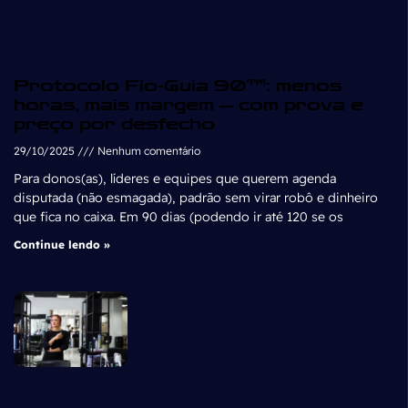
Protocolo Fio-Guia 90™: menos
horas, mais margem — com prova e
preço por desfecho
29/10/2025
Nenhum comentário
Para donos(as), líderes e equipes que querem agenda
disputada (não esmagada), padrão sem virar robô e dinheiro
que fica no caixa. Em 90 dias (podendo ir até 120 se os
Continue lendo »