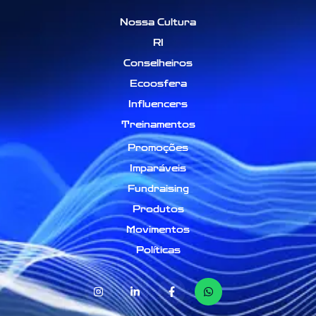
Nossa Cultura
RI
Conselheiros
Ecoosfera
Influencers
Treinamentos
Promoções
Imparáveis
Fundraising
Produtos
Movimentos
Políticas