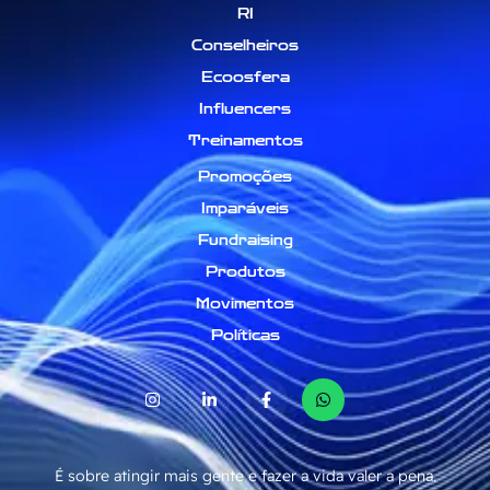
RI
Conselheiros
Ecoosfera
Influencers
Treinamentos
Promoções
Imparáveis
Fundraising
Produtos
Movimentos
Políticas
É sobre atingir mais gente e fazer a vida valer a pena.