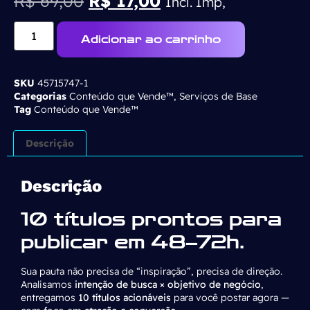
R$
69,00
R$
17,00
Incl. Imp,
Adicionar ao carrinho
SKU
45715747-1
Categorias
Conteúdo que Vende™
,
Serviços de Base
Tag
Conteúdo que Vende™
Descrição
Descrição
10 títulos prontos para
publicar em 48–72h.
Sua pauta não precisa de “inspiração”, precisa de direção.
Analisamos
intenção de busca × objetivo de negócio
,
entregamos
10 títulos acionáveis
para você postar agora —