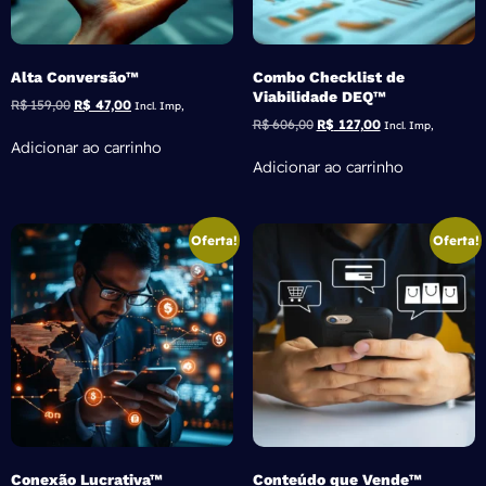
Alta Conversão™
Combo Checklist de
Viabilidade DEQ™
R$
159,00
R$
47,00
Incl. Imp,
R$
606,00
R$
127,00
Incl. Imp,
Adicionar ao carrinho
Adicionar ao carrinho
Oferta!
Oferta!
Conexão Lucrativa™
Conteúdo que Vende™