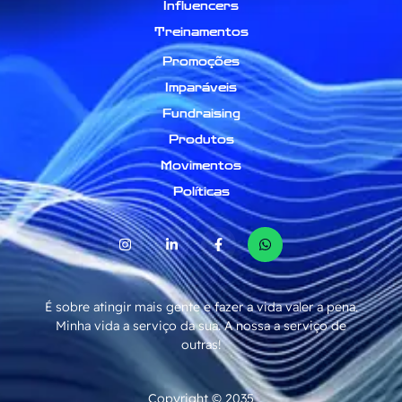
Influencers
Treinamentos
Promoções
Imparáveis
Fundraising
Produtos
Movimentos
Políticas
É sobre atingir mais gente e fazer a vida valer a pena.
Minha vida a serviço da sua. A nossa a serviço de
outras!
Copyright © 2035