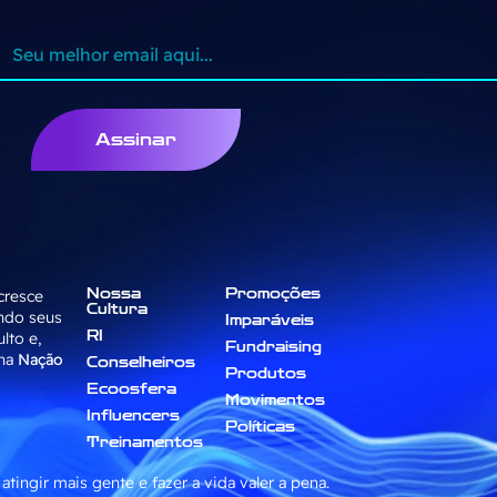
Assinar
cresce
Nossa
Promoções
Cultura
ndo seus
Imparáveis
lto e,
RI
Fundraising
 na
Nação
Conselheiros
Produtos
Ecoosfera
Movimentos
Influencers
Políticas
Treinamentos
atingir mais gente e fazer a vida valer a pena.