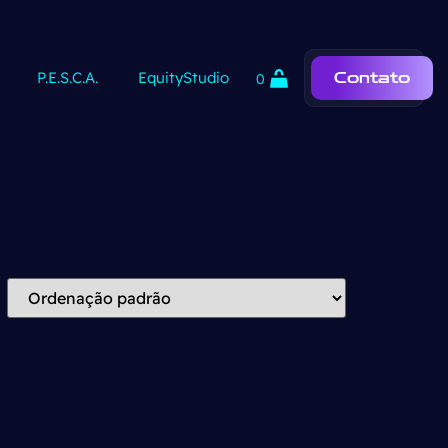
P.E.S.C.A.
EquityStudio
Contato
0