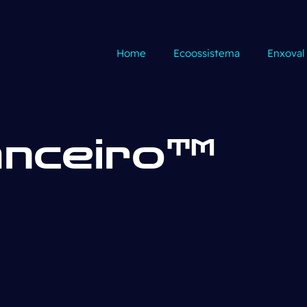
Home
Ecoossistema
Enxoval
anceiro™