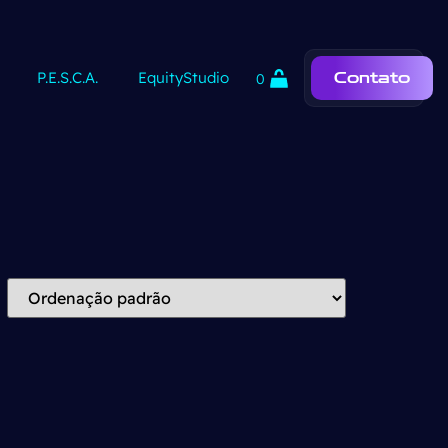
P.E.S.C.A.
EquityStudio
Contato
0