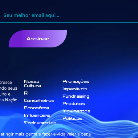
Assinar
cresce
Nossa
Promoções
Cultura
ndo seus
Imparáveis
lto e,
RI
Fundraising
 na
Nação
Conselheiros
Produtos
Ecoosfera
Movimentos
Influencers
Políticas
Treinamentos
atingir mais gente e fazer a vida valer a pena.