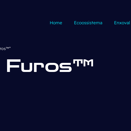
Home
Ecoossistema
Enxoval
uros™”
m Furos™