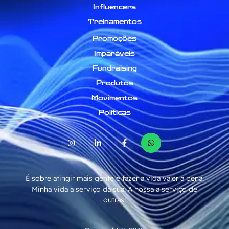
Influencers
Treinamentos
Promoções
Imparáveis
Fundraising
Produtos
Movimentos
Políticas
É sobre atingir mais gente e fazer a vida valer a pena.
Minha vida a serviço da sua. A nossa a serviço de
outras!