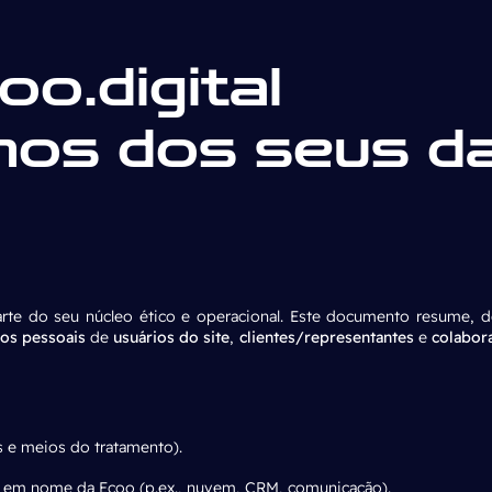
o.digital
mos dos seus d
rte do seu núcleo ético e operacional. Este documento resume, de
os pessoais
de
usuários do site
,
clientes/representantes
e
colabor
es e meios do tratamento).
 em nome da Ecoo (p.ex., nuvem, CRM, comunicação).