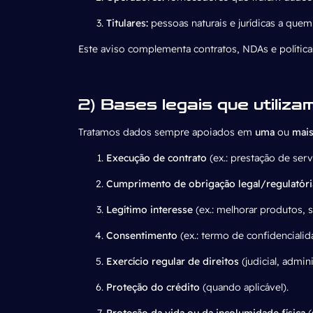
Titulares:
pessoas naturais e jurídicas a que
Este aviso complementa contratos, NDAs e políticas 
2) Bases legais que utiliza
Tratamos dados sempre apoiados em
uma
ou
mai
Execução de contrato
(ex.: prestação de serv
Cumprimento de obrigação legal/regulatóri
Legítimo interesse
(ex.: melhorar produtos, s
Consentimento
(ex.:
termo de confidenciali
Exercício regular de direitos
(judicial, admini
Proteção do crédito
(quando aplicável).
Proteção da vida ou da incolumidade física
(