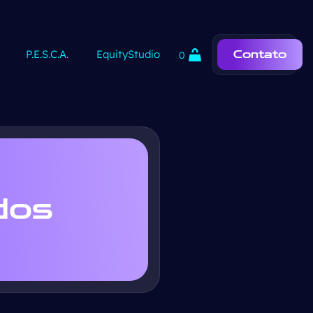
P.E.S.C.A.
EquityStudio
Contato
0
dos