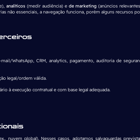
e),
analíticos
(medir audiência) e
de marketing
(anúncios relevante
ias não essenciais, a navegação funciona, porém alguns recursos po
erceiros
ail/WhatsApp, CRM, analytics, pagamento, auditoria de seguran
ão legal/ordem válida.
io à execução contratual e com base legal adequada.
ionais
ex., nuvem global). Nesses casos, adotamos salvaguardas previs