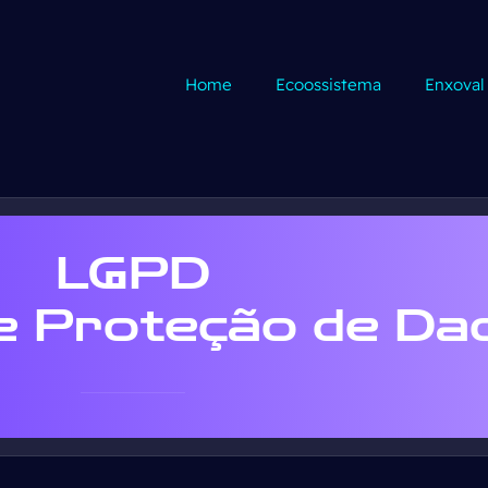
Home
Ecoossistema
Enxoval
LGPD
de Proteção de Da