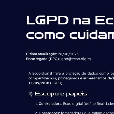
LGPD na Eco
como cuida
Última atualização:
26/08/2025
Encarregado (DPO):
lgpd@ecoo.digital
A Ecoo.digital trata a proteção de dados como pa
compartilhamos, protegemos e armazenamos dad
13.709/2018 (LGPD)
.
1) Escopo e papéis
Controladora:
Ecoo.digital (define finalidad
Operadores:
fornecedores que tratam dados