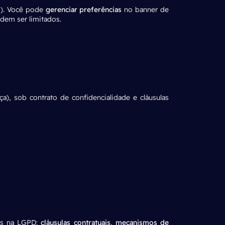
s). Você pode
gerenciar preferências
no banner de
dem ser limitados.
ça), sob contrato de
confidencialidade
e cláusulas
tas na LGPD:
cláusulas contratuais
,
mecanismos de