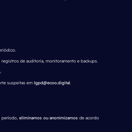
eriódico.
), registros de auditoria, monitoramento e backups.
.
orte suspeitas em
lgpd@ecoo.digital
.
e período,
eliminamos ou anonimizamos
de acordo