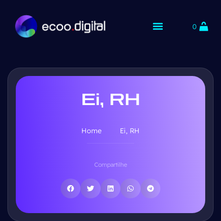
0
Ei, RH
Home
Ei, RH
Compartilhe