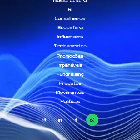
Nossa Cultura
RI
Conselheiros
Ecoosfera
Influencers
Treinamentos
Promoções
Imparáveis
Fundraising
Produtos
Movimentos
Políticas