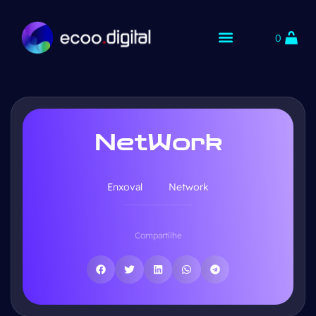
0
NetWork
Enxoval
Network
Compartilhe