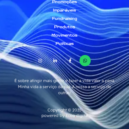
Promoções
Imparáveis
Fundraising
Produtos
Movimentos
Políticas
É sobre atingir mais gente e fazer a vida valer a pena.
Minha vida a serviço da sua. A nossa a serviço de
outras!
Copyright © 2035
powered by Ecoo
.
digital