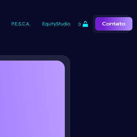
P.E.S.C.A.
EquityStudio
Contato
0