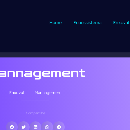
Home
Ecoossistema
Enxoval
annagement
Enxoval
Mannagement
Compartilhe