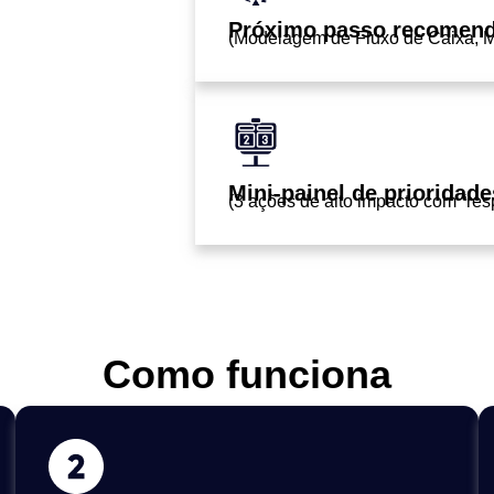
Próximo passo recomen
(Modelagem de Fluxo de Caixa, M
Mini-painel de prioridade
(3 ações de alto impacto com “re
Como funciona