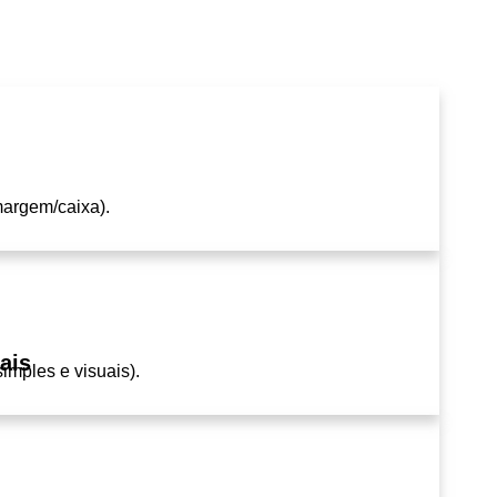
margem/caixa).
ais
imples e visuais).