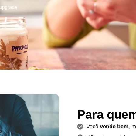
upgrade
Para quem
Você
vende bem
, 