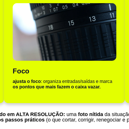
Foco
ajusta o foco
: organiza entradas/saídas e marca
os pontos que mais fazem o caixa vazar.
ado em ALTA RESOLUÇÃO:
uma
foto nítida
da situaçã
s passos práticos
(o que cortar, corrigir, renegociar e p