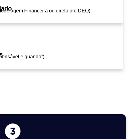
dado
odelagem Financeira ou direto pro DEQ).
s
sponsável e quando”).