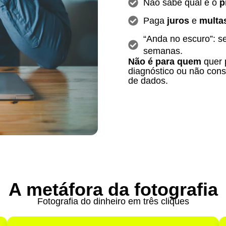
Não sabe qual é o
p
Paga
juros
e
multa
“Anda no escuro”: s
semanas.
Não é para quem
quer 
diagnóstico ou não con
de dados.
A metáfora da fotografia
Fotografia do dinheiro em três cliques