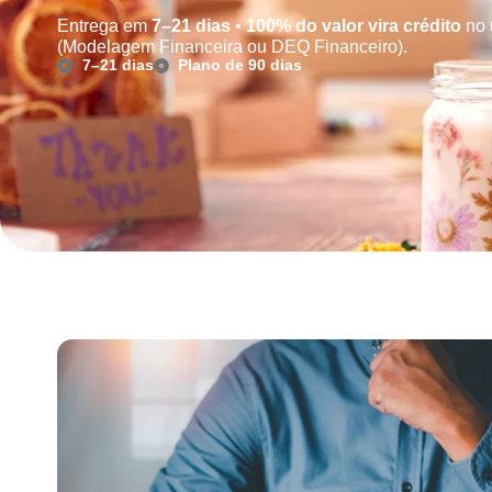
Entrega em
7–21 dias
•
100% do valor vira crédito
no 
(Modelagem Financeira ou DEQ Financeiro).
7–21 dias
Plano de 90 dias