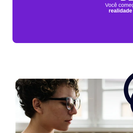
Você come
realidade