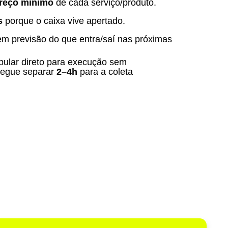
reço mínimo
de cada serviço/produto.
s
porque o caixa vive apertado.
em previsão do que entra/saí nas próximas
pular direto para execução sem
segue separar
2–4h
para a coleta