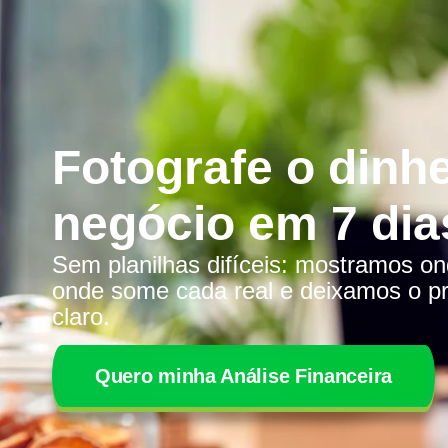
Fotografe o dinh
negócio em 7 dia
Sem planilhas difíceis: mostramos on
onde some cada real e deixamos o p
claro.
Quero minha Análise Financeira