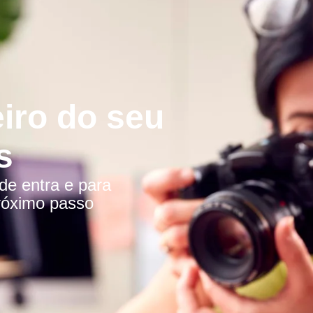
eiro do seu
s
de entra e para
róximo passo