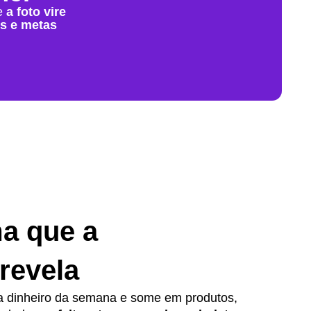
e
a foto vire
is e metas
a que a
 revela
ra dinheiro da semana e some em produtos,