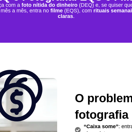
ça com a
foto nítida do dinheiro
(DEQ) e, se quiser qu
mês a mês, entra no
filme
(EQS), com
rituais semana
claras
.
O problem
fotografia
“Caixa some”
: ent